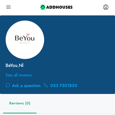
BeYou.nl
See all reviews
Ask a question
053 7501830
Reviews (0)