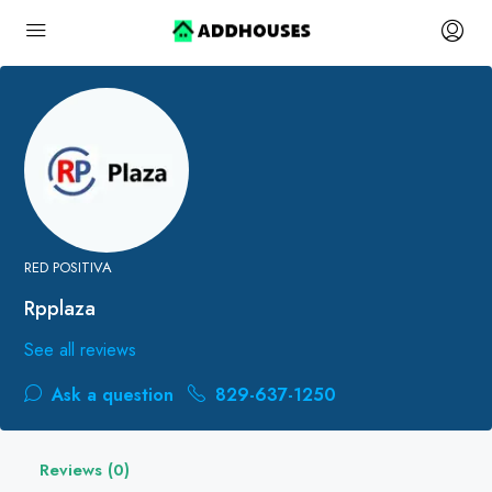
RED POSITIVA
Rpplaza
See all reviews
Ask a question
829-637-1250
Reviews (0)