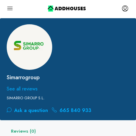
Simarrogroup
See all reviews
SIMARRO GROUP S.L.
Ask a question
665 840 933
Reviews (0)