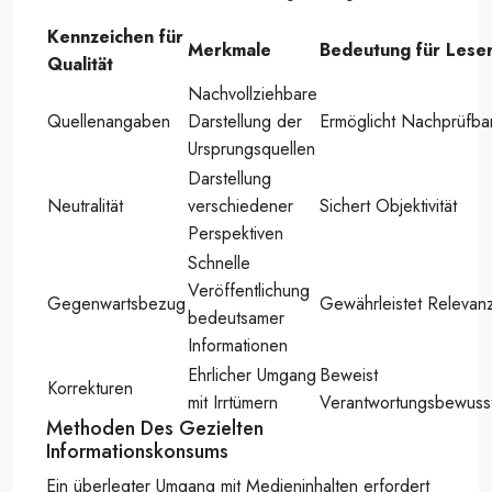
Kennzeichen für
Merkmale
Bedeutung für Lese
Qualität
Nachvollziehbare
Quellenangaben
Darstellung der
Ermöglicht Nachprüfbar
Ursprungsquellen
Darstellung
Neutralität
verschiedener
Sichert Objektivität
Perspektiven
Schnelle
Veröffentlichung
Gegenwartsbezug
Gewährleistet Relevan
bedeutsamer
Informationen
Ehrlicher Umgang
Beweist
Korrekturen
mit Irrtümern
Verantwortungsbewuss
Methoden Des Gezielten
Informationskonsums
Ein überlegter Umgang mit Medieninhalten erfordert